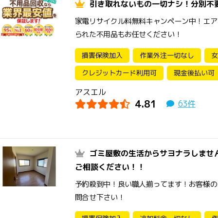
引き取れないもの一切ナシ！分別不
家電リサイクル料無料キャンペーン中！エア
られた不用品もお任せください！
損害保険加入
作業外注一切なし
女
クレジットカード利用可
現金後払い可
アスエル
4.81
63件
ゴミ屋敷の生活からサヨナラしませ
ご相談ください！！
予約殺到中！良い職人揃ってます！お客様の
問合せ下さい！