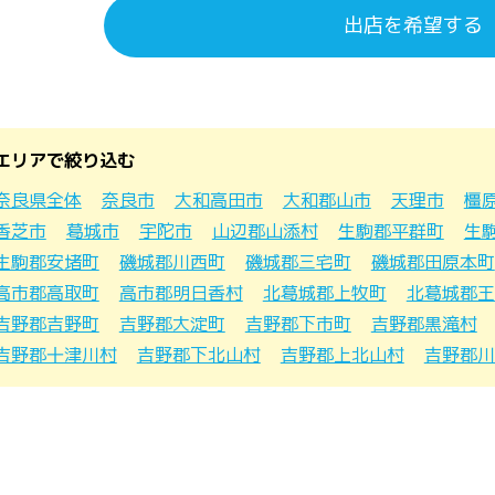
出店を希望する
エリアで絞り込む
奈良県全体
奈良市
大和高田市
大和郡山市
天理市
橿
香芝市
葛城市
宇陀市
山辺郡山添村
生駒郡平群町
生
生駒郡安堵町
磯城郡川西町
磯城郡三宅町
磯城郡田原本町
高市郡高取町
高市郡明日香村
北葛城郡上牧町
北葛城郡王
吉野郡吉野町
吉野郡大淀町
吉野郡下市町
吉野郡黒滝村
吉野郡十津川村
吉野郡下北山村
吉野郡上北山村
吉野郡川