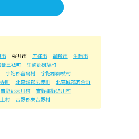
原市
桜井市
五條市
御所市
生駒市
駒郡三郷町
生駒郡斑鳩町
宇陀郡曽爾村
宇陀郡御杖村
寺町
北葛城郡広陵町
北葛城郡河合町
吉野郡天川村
吉野郡野迫川村
上村
吉野郡東吉野村