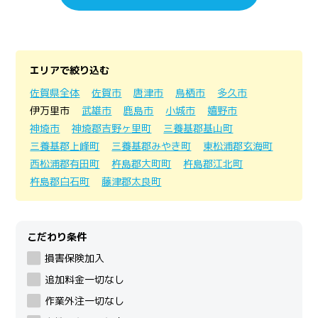
エリアで絞り込む
佐賀県全体
佐賀市
唐津市
鳥栖市
多久市
伊万里市
武雄市
鹿島市
小城市
嬉野市
神埼市
神埼郡吉野ヶ里町
三養基郡基山町
三養基郡上峰町
三養基郡みやき町
東松浦郡玄海町
西松浦郡有田町
杵島郡大町町
杵島郡江北町
杵島郡白石町
藤津郡太良町
こだわり条件
損害保険加入
追加料金一切なし
作業外注一切なし