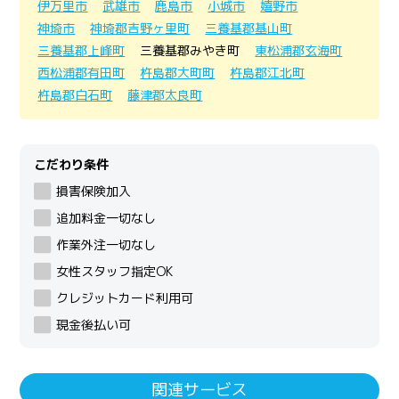
伊万里市
武雄市
鹿島市
小城市
嬉野市
神埼市
神埼郡吉野ヶ里町
三養基郡基山町
三養基郡上峰町
三養基郡みやき町
東松浦郡玄海町
西松浦郡有田町
杵島郡大町町
杵島郡江北町
杵島郡白石町
藤津郡太良町
こだわり条件
損害保険加入
追加料金一切なし
作業外注一切なし
女性スタッフ指定OK
クレジットカード利用可
現金後払い可
関連サービス