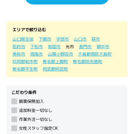
エリアで絞り込む
山口県全体
下関市
宇部市
山口市
萩市
防府市
下松市
岩国市
光市
長門市
柳井市
美祢市
周南市
山陽小野田市
大島郡周防大島町
玖珂郡和木町
熊毛郡上関町
熊毛郡田布施町
熊毛郡平生町
阿武郡阿武町
こだわり条件
損害保険加入
追加料金一切なし
作業外注一切なし
女性スタッフ指定OK