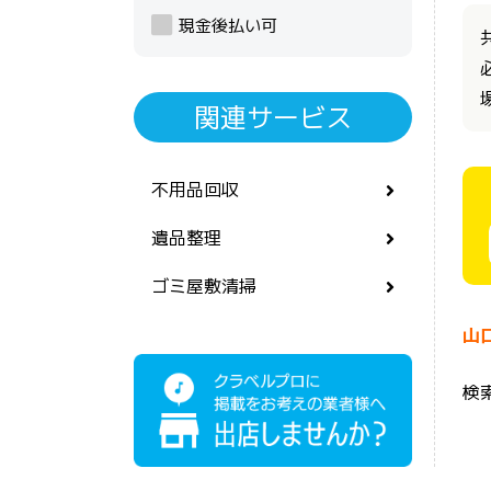
現金後払い可
関連サービス
不用品回収
遺品整理
ゴミ屋敷清掃
山
検