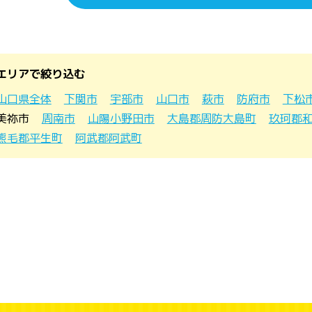
エリアで絞り込む
山口県全体
下関市
宇部市
山口市
萩市
防府市
下松
美祢市
周南市
山陽小野田市
大島郡周防大島町
玖珂郡
熊毛郡平生町
阿武郡阿武町