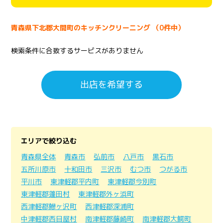
青森県下北郡大間町のキッチンクリーニング （0件中）
検索条件に合致するサービスがありません
出店を希望する
エリアで絞り込む
青森県全体
青森市
弘前市
八戸市
黒石市
五所川原市
十和田市
三沢市
むつ市
つがる市
平川市
東津軽郡平内町
東津軽郡今別町
東津軽郡蓬田村
東津軽郡外ヶ浜町
西津軽郡鰺ヶ沢町
西津軽郡深浦町
中津軽郡西目屋村
南津軽郡藤崎町
南津軽郡大鰐町