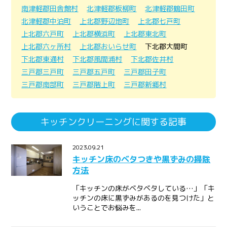
南津軽郡田舎館村
北津軽郡板柳町
北津軽郡鶴田町
北津軽郡中泊町
上北郡野辺地町
上北郡七戸町
上北郡六戸町
上北郡横浜町
上北郡東北町
上北郡六ヶ所村
上北郡おいらせ町
下北郡大間町
下北郡東通村
下北郡風間浦村
下北郡佐井村
三戸郡三戸町
三戸郡五戸町
三戸郡田子町
三戸郡南部町
三戸郡階上町
三戸郡新郷村
キッチンクリーニングに関する記事
2023.09.21
キッチン床のベタつきや黒ずみの掃除
方法
「キッチンの床がベタベタしている…」「キ
ッチンの床に黒ずみがあるのを見つけた」と
いうことでお悩みを...