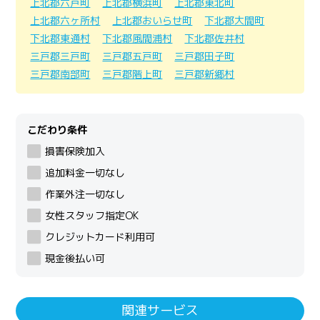
上北郡六戸町
上北郡横浜町
上北郡東北町
上北郡六ヶ所村
上北郡おいらせ町
下北郡大間町
下北郡東通村
下北郡風間浦村
下北郡佐井村
三戸郡三戸町
三戸郡五戸町
三戸郡田子町
三戸郡南部町
三戸郡階上町
三戸郡新郷村
こだわり条件
損害保険加入
追加料金一切なし
作業外注一切なし
女性スタッフ指定OK
クレジットカード利用可
現金後払い可
関連サービス