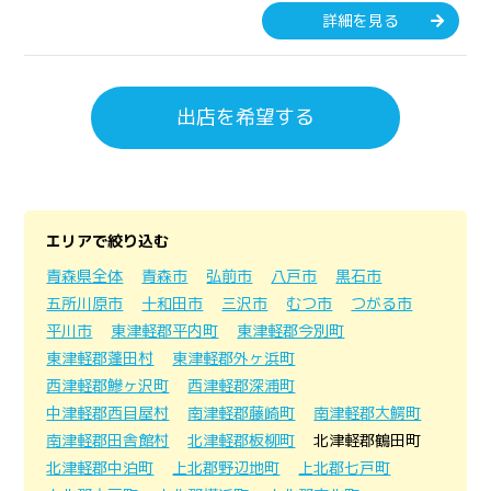
詳細を見る
出店を希望する
エリアで絞り込む
青森県全体
青森市
弘前市
八戸市
黒石市
五所川原市
十和田市
三沢市
むつ市
つがる市
平川市
東津軽郡平内町
東津軽郡今別町
東津軽郡蓬田村
東津軽郡外ヶ浜町
西津軽郡鰺ヶ沢町
西津軽郡深浦町
中津軽郡西目屋村
南津軽郡藤崎町
南津軽郡大鰐町
南津軽郡田舎館村
北津軽郡板柳町
北津軽郡鶴田町
北津軽郡中泊町
上北郡野辺地町
上北郡七戸町