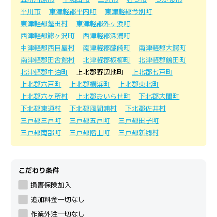
平川市
東津軽郡平内町
東津軽郡今別町
東津軽郡蓬田村
東津軽郡外ヶ浜町
西津軽郡鰺ヶ沢町
西津軽郡深浦町
中津軽郡西目屋村
南津軽郡藤崎町
南津軽郡大鰐町
南津軽郡田舎館村
北津軽郡板柳町
北津軽郡鶴田町
北津軽郡中泊町
上北郡野辺地町
上北郡七戸町
上北郡六戸町
上北郡横浜町
上北郡東北町
上北郡六ヶ所村
上北郡おいらせ町
下北郡大間町
下北郡東通村
下北郡風間浦村
下北郡佐井村
三戸郡三戸町
三戸郡五戸町
三戸郡田子町
三戸郡南部町
三戸郡階上町
三戸郡新郷村
こだわり条件
損害保険加入
追加料金一切なし
作業外注一切なし