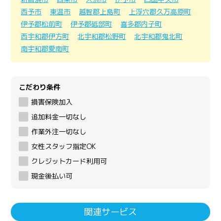
西予市
東温市
越智郡上島町
上浮穴郡久万高原町
伊予郡松前町
伊予郡砥部町
喜多郡内子町
西宇和郡伊方町
北宇和郡松野町
北宇和郡鬼北町
南宇和郡愛南町
こだわり条件
損害保険加入
追加料金一切なし
作業外注一切なし
女性スタッフ指定OK
クレジットカード利用可
現金後払い可
関連サービス