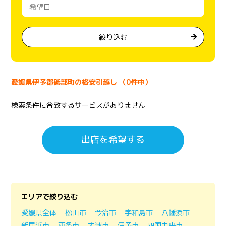
絞り込む
愛媛県伊予郡砥部町の格安引越し （0件中）
検索条件に合致するサービスがありません
出店を希望する
エリアで絞り込む
愛媛県全体
松山市
今治市
宇和島市
八幡浜市
新居浜市
西条市
大洲市
伊予市
四国中央市