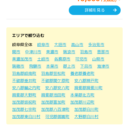
詳細を見る
エリアで絞り込む
岐阜県全体
岐阜市
大垣市
高山市
多治見市
関市
中津川市
美濃市
瑞浪市
羽島市
恵那市
美濃加茂市
土岐市
各務原市
可児市
山県市
瑞穂市
飛騨市
本巣市
郡上市
下呂市
海津市
羽島郡岐南町
羽島郡笠松町
養老郡養老町
不破郡垂井町
不破郡関ケ原町
安八郡神戸町
安八郡輪之内町
安八郡安八町
揖斐郡揖斐川町
揖斐郡大野町
揖斐郡池田町
本巣郡北方町
加茂郡坂祝町
加茂郡富加町
加茂郡川辺町
加茂郡七宗町
加茂郡八百津町
加茂郡白川町
加茂郡東白川村
可児郡御嵩町
大野郡白川村