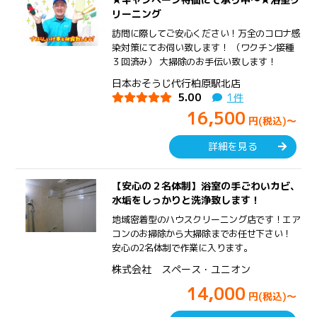
リーニング
訪問に際してご安心ください！万全のコロナ感
染対策にてお伺い致します！ （ワクチン接種
３回済み） 大掃除のお手伝い致します！
日本おそうじ代行柏原駅北店
5.00
1件
16,500
円(税込)～
詳細を見る
【安心の２名体制】浴室の手ごわいカビ、
水垢をしっかりと洗浄致します！
地域密着型のハウスクリーニング店です！エア
コンのお掃除から大掃除までお任せ下さい！
安心の2名体制で作業に入ります。
株式会社 スペース・ユニオン
14,000
円(税込)～