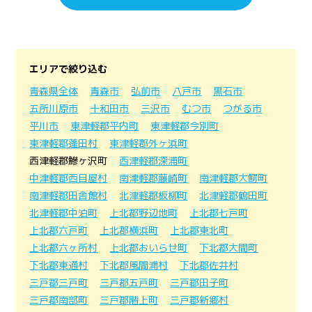
エリアで絞り込む
青森県全体
青森市
弘前市
八戸市
黒石市
五所川原市
十和田市
三沢市
むつ市
つがる市
平川市
東津軽郡平内町
東津軽郡今別町
東津軽郡蓬田村
東津軽郡外ヶ浜町
西津軽郡鰺ヶ沢町
西津軽郡深浦町
中津軽郡西目屋村
南津軽郡藤崎町
南津軽郡大鰐町
南津軽郡田舎館村
北津軽郡板柳町
北津軽郡鶴田町
北津軽郡中泊町
上北郡野辺地町
上北郡七戸町
上北郡六戸町
上北郡横浜町
上北郡東北町
上北郡六ヶ所村
上北郡おいらせ町
下北郡大間町
下北郡東通村
下北郡風間浦村
下北郡佐井村
三戸郡三戸町
三戸郡五戸町
三戸郡田子町
三戸郡南部町
三戸郡階上町
三戸郡新郷村