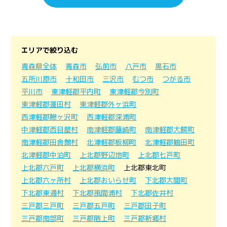
エリアで絞り込む
青森県全体
青森市
弘前市
八戸市
黒石市
五所川原市
十和田市
三沢市
むつ市
つがる市
平川市
東津軽郡平内町
東津軽郡今別町
東津軽郡蓬田村
東津軽郡外ヶ浜町
西津軽郡鰺ヶ沢町
西津軽郡深浦町
中津軽郡西目屋村
南津軽郡藤崎町
南津軽郡大鰐町
南津軽郡田舎館村
北津軽郡板柳町
北津軽郡鶴田町
北津軽郡中泊町
上北郡野辺地町
上北郡七戸町
上北郡六戸町
上北郡横浜町
上北郡東北町
上北郡六ヶ所村
上北郡おいらせ町
下北郡大間町
下北郡東通村
下北郡風間浦村
下北郡佐井村
三戸郡三戸町
三戸郡五戸町
三戸郡田子町
三戸郡南部町
三戸郡階上町
三戸郡新郷村