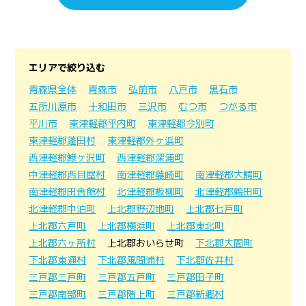
エリアで絞り込む
青森県全体
青森市
弘前市
八戸市
黒石市
五所川原市
十和田市
三沢市
むつ市
つがる市
平川市
東津軽郡平内町
東津軽郡今別町
東津軽郡蓬田村
東津軽郡外ヶ浜町
西津軽郡鰺ヶ沢町
西津軽郡深浦町
中津軽郡西目屋村
南津軽郡藤崎町
南津軽郡大鰐町
南津軽郡田舎館村
北津軽郡板柳町
北津軽郡鶴田町
北津軽郡中泊町
上北郡野辺地町
上北郡七戸町
上北郡六戸町
上北郡横浜町
上北郡東北町
上北郡六ヶ所村
上北郡おいらせ町
下北郡大間町
下北郡東通村
下北郡風間浦村
下北郡佐井村
三戸郡三戸町
三戸郡五戸町
三戸郡田子町
三戸郡南部町
三戸郡階上町
三戸郡新郷村