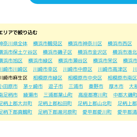
エリアで絞り込む
神奈川県全体
横浜市鶴見区
横浜市神奈川区
横浜市西区
横浜市保土ケ谷区
横浜市磯子区
横浜市金沢区
横浜市港北
横浜市旭区
横浜市緑区
横浜市瀬谷区
横浜市栄区
横浜
川崎市川崎区
川崎市幸区
川崎市中原区
川崎市高津区
川崎市麻生区
相模原市緑区
相模原市中央区
相模原市南区
小田原市
茅ヶ崎市
逗子市
三浦市
秦野市
厚木市
大
南足柄市
綾瀬市
三浦郡葉山町
高座郡寒川町
中郡大磯
足柄上郡大井町
足柄上郡松田町
足柄上郡山北町
足柄上郡
足柄下郡真鶴町
足柄下郡湯河原町
愛甲郡愛川町
愛甲郡清