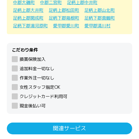
中郡大磯町
中郡二宮町
足柄上郡中井町
足柄上郡大井町
足柄上郡松田町
足柄上郡山北町
足柄上郡開成町
足柄下郡箱根町
足柄下郡真鶴町
足柄下郡湯河原町
愛甲郡愛川町
愛甲郡清川村
こだわり条件
損害保険加入
追加料金一切なし
作業外注一切なし
女性スタッフ指定OK
クレジットカード利用可
現金後払い可
関連サービス