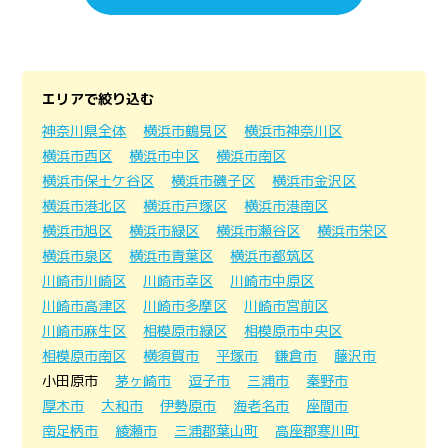
エリアで絞り込む
神奈川県全体
横浜市鶴見区
横浜市神奈川区
横浜市西区
横浜市中区
横浜市南区
横浜市保土ケ谷区
横浜市磯子区
横浜市金沢区
横浜市港北区
横浜市戸塚区
横浜市港南区
横浜市旭区
横浜市緑区
横浜市瀬谷区
横浜市栄区
横浜市泉区
横浜市青葉区
横浜市都筑区
川崎市川崎区
川崎市幸区
川崎市中原区
川崎市高津区
川崎市多摩区
川崎市宮前区
川崎市麻生区
相模原市緑区
相模原市中央区
相模原市南区
横須賀市
平塚市
鎌倉市
藤沢市
小田原市
茅ヶ崎市
逗子市
三浦市
秦野市
厚木市
大和市
伊勢原市
海老名市
座間市
南足柄市
綾瀬市
三浦郡葉山町
高座郡寒川町