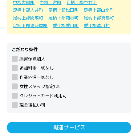
中郡大磯町
中郡二宮町
足柄上郡中井町
足柄上郡大井町
足柄上郡松田町
足柄上郡山北町
足柄上郡開成町
足柄下郡箱根町
足柄下郡真鶴町
足柄下郡湯河原町
愛甲郡愛川町
愛甲郡清川村
こだわり条件
損害保険加入
追加料金一切なし
作業外注一切なし
女性スタッフ指定OK
クレジットカード利用可
現金後払い可
関連サービス