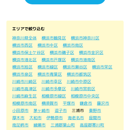
エリアで絞り込む
神奈川県全体
横浜市鶴見区
横浜市神奈川区
横浜市西区
横浜市中区
横浜市南区
横浜市保土ケ谷区
横浜市磯子区
横浜市金沢区
横浜市港北区
横浜市戸塚区
横浜市港南区
横浜市旭区
横浜市緑区
横浜市瀬谷区
横浜市栄区
横浜市泉区
横浜市青葉区
横浜市都筑区
川崎市川崎区
川崎市幸区
川崎市中原区
川崎市高津区
川崎市多摩区
川崎市宮前区
川崎市麻生区
相模原市緑区
相模原市中央区
相模原市南区
横須賀市
平塚市
鎌倉市
藤沢市
小田原市
茅ヶ崎市
逗子市
三浦市
秦野市
厚木市
大和市
伊勢原市
海老名市
座間市
南足柄市
綾瀬市
三浦郡葉山町
高座郡寒川町