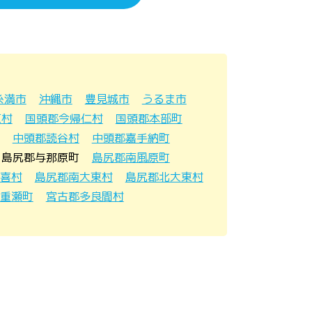
糸満市
沖縄市
豊見城市
うるま市
東村
国頭郡今帰仁村
国頭郡本部町
中頭郡読谷村
中頭郡嘉手納町
島尻郡与那原町
島尻郡南風原町
喜村
島尻郡南大東村
島尻郡北大東村
重瀬町
宮古郡多良間村