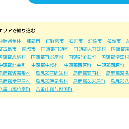
エリアで絞り込む
沖縄県全体
那覇市
宜野湾市
石垣市
浦添市
名護市
宮古島市
南城市
国頭郡国頭村
国頭郡大宜味村
国頭郡
国頭郡恩納村
国頭郡宜野座村
国頭郡金武町
国頭郡伊江村
中頭郡北谷町
中頭郡中城村
中頭郡西原町
中頭郡西原町
島尻郡渡嘉敷村
島尻郡座間味村
島尻郡粟国村
島尻郡渡名
島尻郡伊平屋村
島尻郡伊是名村
島尻郡久米島町
島尻郡八
八重山郡竹富町
八重山郡与那国町