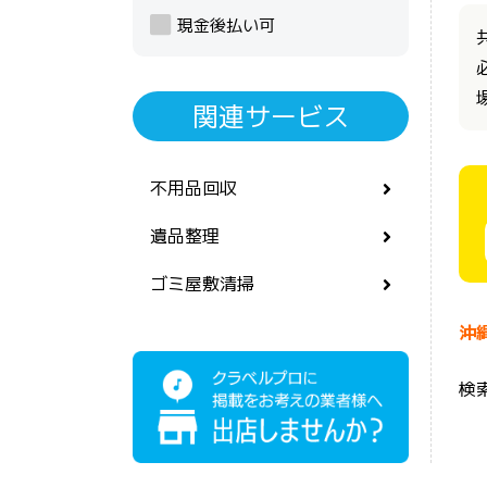
現金後払い可
関連サービス
不用品回収
遺品整理
ゴミ屋敷清掃
沖
検