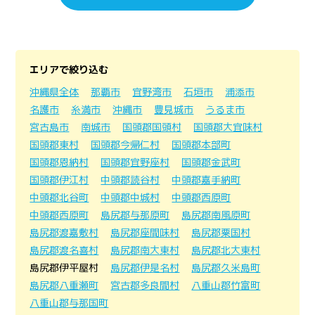
エリアで絞り込む
沖縄県全体
那覇市
宜野湾市
石垣市
浦添市
名護市
糸満市
沖縄市
豊見城市
うるま市
宮古島市
南城市
国頭郡国頭村
国頭郡大宜味村
国頭郡東村
国頭郡今帰仁村
国頭郡本部町
国頭郡恩納村
国頭郡宜野座村
国頭郡金武町
国頭郡伊江村
中頭郡読谷村
中頭郡嘉手納町
中頭郡北谷町
中頭郡中城村
中頭郡西原町
中頭郡西原町
島尻郡与那原町
島尻郡南風原町
島尻郡渡嘉敷村
島尻郡座間味村
島尻郡粟国村
島尻郡渡名喜村
島尻郡南大東村
島尻郡北大東村
島尻郡伊平屋村
島尻郡伊是名村
島尻郡久米島町
島尻郡八重瀬町
宮古郡多良間村
八重山郡竹富町
八重山郡与那国町