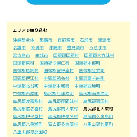
エリアで絞り込む
沖縄県全体
那覇市
宜野湾市
石垣市
浦添市
名護市
糸満市
沖縄市
豊見城市
うるま市
宮古島市
南城市
国頭郡国頭村
国頭郡大宜味村
国頭郡東村
国頭郡今帰仁村
国頭郡本部町
国頭郡恩納村
国頭郡宜野座村
国頭郡金武町
国頭郡伊江村
中頭郡読谷村
中頭郡嘉手納町
中頭郡北谷町
中頭郡中城村
中頭郡西原町
中頭郡西原町
島尻郡与那原町
島尻郡南風原町
島尻郡渡嘉敷村
島尻郡座間味村
島尻郡粟国村
島尻郡渡名喜村
島尻郡南大東村
島尻郡北大東村
島尻郡伊平屋村
島尻郡伊是名村
島尻郡久米島町
島尻郡八重瀬町
宮古郡多良間村
八重山郡竹富町
八重山郡与那国町