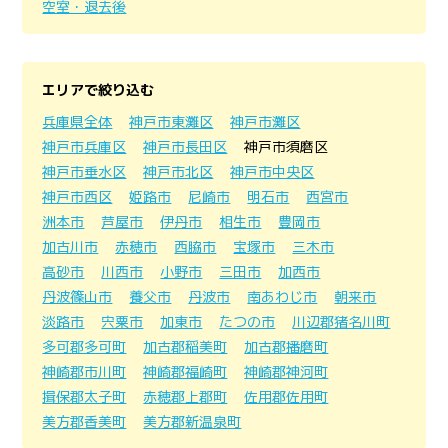
空室・退去後
エリアで絞り込む
兵庫県全体
神戸市東灘区
神戸市灘区
神戸市兵庫区
神戸市長田区
神戸市須磨区
神戸市垂水区
神戸市北区
神戸市中央区
神戸市西区
姫路市
尼崎市
明石市
西宮市
洲本市
芦屋市
伊丹市
相生市
豊岡市
加古川市
赤穂市
西脇市
宝塚市
三木市
高砂市
川西市
小野市
三田市
加西市
丹波篠山市
養父市
丹波市
南あわじ市
朝来市
淡路市
宍粟市
加東市
たつの市
川辺郡猪名川町
多可郡多可町
加古郡稲美町
加古郡播磨町
神崎郡市川町
神崎郡福崎町
神崎郡神河町
揖保郡太子町
赤穂郡上郡町
佐用郡佐用町
美方郡香美町
美方郡新温泉町