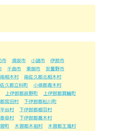
訪市
須坂市
小諸市
伊那市
市
千曲市
東御市
安曇野市
南相木村
南佐久郡北相木村
佐久郡立科町
小県郡青木村
上伊那郡辰野町
上伊那郡箕輪町
郡宮田村
下伊那郡松川町
平谷村
下伊那郡根羽村
泰阜村
下伊那郡喬木村
曽町
木曽郡木祖村
木曽郡王滝村