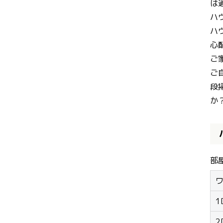
は
ハ
ハ
心
ご
ご
段
か
部
ワ
1
2