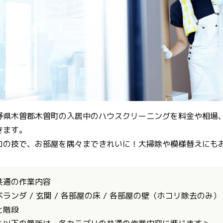
野県木曽郡木曽町の入居中のハウスクリーニングを料金や相場
きます。
ロの技で、お部屋を隅々まできれいに！大掃除や模様替えにも
共通の作業内容
ベランダ / 玄関 / 各部屋の床 / 各部屋の壁（ホコリ除去のみ）
と階段