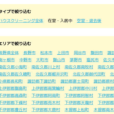
タイプで絞り込む
ハウスクリーニング全体
在室・入居中
空室・退去後
エリアで絞り込む
長野県全体
長野市
松本市
上田市
岡谷市
飯田市
諏
駒ヶ根市
中野市
大町市
飯山市
茅野市
塩尻市
佐久
南佐久郡小海町
南佐久郡川上村
南佐久郡南牧村
南佐久郡
南佐久郡佐久穂町
北佐久郡軽井沢町
北佐久郡御代田町
北
小県郡長和町
諏訪郡下諏訪町
諏訪郡富士見町
諏訪郡原村
上伊那郡飯島町
上伊那郡南箕輪村
上伊那郡中川村
上伊那
下伊那郡高森町
下伊那郡阿南町
下伊那郡阿智村
下伊那郡
下伊那郡下條村
下伊那郡売木村
下伊那郡天龍村
下伊那郡
下伊那郡豊丘村
下伊那郡大鹿村
木曽郡上松町
木曽郡南木