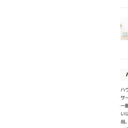
ハ
サ
一
い
尚