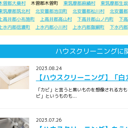
木曽郡大桑村
木曽郡木曽町
東筑摩郡麻績村
東筑摩郡生坂
東筑摩郡筑北村
北安曇郡池田町
北安曇郡松川村
北安曇郡
上高井郡小布施町
上高井郡高山村
下高井郡山ノ内町
下高
上水内郡信濃町
上水内郡小川村
上水内郡飯綱町
下水内郡
ハウスクリーニングに
2023.08.24
【ハウスクリーニング】「白
「カビ」と言うと黒いものを想像される方も
ビ」というものも...
2023.07.26