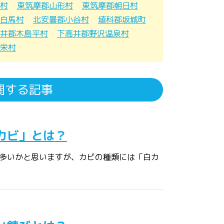
村
東筑摩郡山形村
東筑摩郡朝日村
白馬村
北安曇郡小谷村
埴科郡坂城町
井郡木島平村
下高井郡野沢温泉村
栄村
関する記事
カビ」とは？
多いかと思いますが、カビの種類には「白カ