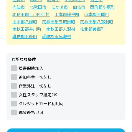
大仙市
北秋田市
にかほ市
仙北市
鹿角郡小坂町
北秋田郡上小阿仁村
山本郡藤里町
山本郡三種町
山本郡八峰町
南秋田郡五城目町
南秋田郡八郎潟町
南秋田郡井川町
南秋田郡大潟村
仙北郡美郷町
雄勝郡羽後町
雄勝郡東成瀬村
こだわり条件
損害保険加入
追加料金一切なし
作業外注一切なし
女性スタッフ指定OK
クレジットカード利用可
現金後払い可