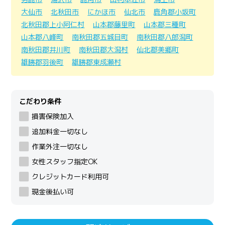
大仙市
北秋田市
にかほ市
仙北市
鹿角郡小坂町
北秋田郡上小阿仁村
山本郡藤里町
山本郡三種町
山本郡八峰町
南秋田郡五城目町
南秋田郡八郎潟町
南秋田郡井川町
南秋田郡大潟村
仙北郡美郷町
雄勝郡羽後町
雄勝郡東成瀬村
こだわり条件
損害保険加入
追加料金一切なし
作業外注一切なし
女性スタッフ指定OK
クレジットカード利用可
現金後払い可