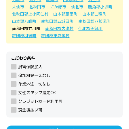
大仙市
北秋田市
にかほ市
仙北市
鹿角郡小坂町
北秋田郡上小阿仁村
山本郡藤里町
山本郡三種町
山本郡八峰町
南秋田郡五城目町
南秋田郡八郎潟町
南秋田郡井川町
南秋田郡大潟村
仙北郡美郷町
雄勝郡羽後町
雄勝郡東成瀬村
こだわり条件
損害保険加入
追加料金一切なし
作業外注一切なし
女性スタッフ指定OK
クレジットカード利用可
現金後払い可