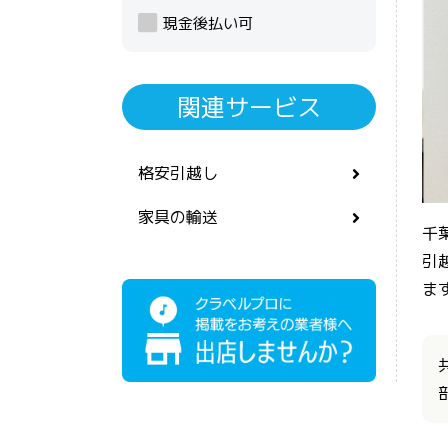
現金後払い可
関連サービス
格安引越し
家具の輸送
千
引
ま