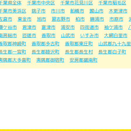
千葉県全体
千葉市中央区
千葉市花見川区
千葉市稲毛区
千葉市美浜区
銚子市
市川市
船橋市
館山市
木更津市
佐倉市
東金市
旭市
習志野市
柏市
勝浦市
市原市
鎌ケ谷市
君津市
富津市
浦安市
四街道市
袖ケ浦市
南房総市
匝瑳市
香取市
山武市
いすみ市
大網白里市
香取郡神崎町
香取郡多古町
香取郡東庄町
山武郡九十九里
長生郡一宮町
長生郡睦沢町
長生郡長生村
長生郡白子町
夷隅郡大多喜町
夷隅郡御宿町
安房郡鋸南町