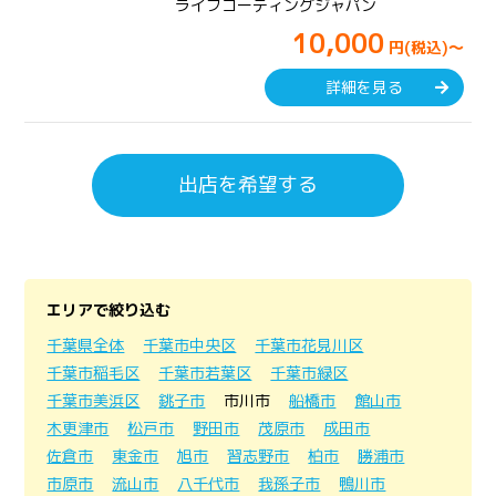
ライフコーティングジャパン
10,000
円(税込)～
詳細を見る
出店を希望する
エリアで絞り込む
千葉県全体
千葉市中央区
千葉市花見川区
千葉市稲毛区
千葉市若葉区
千葉市緑区
千葉市美浜区
銚子市
市川市
船橋市
館山市
木更津市
松戸市
野田市
茂原市
成田市
佐倉市
東金市
旭市
習志野市
柏市
勝浦市
市原市
流山市
八千代市
我孫子市
鴨川市