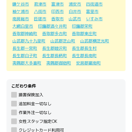
鎌ケ谷市
君津市
富津市
浦安市
四街道市
袖ケ浦市
八街市
印西市
白井市
富里市
南房総市
匝瑳市
香取市
山武市
いすみ市
大網白里市
印旛郡酒々井町
印旛郡栄町
香取郡神崎町
香取郡多古町
香取郡東庄町
山武郡九十九里町
山武郡芝山町
山武郡横芝光町
長生郡一宮町
長生郡睦沢町
長生郡長生村
長生郡白子町
長生郡長柄町
長生郡長南町
夷隅郡大多喜町
夷隅郡御宿町
安房郡鋸南町
こだわり条件
損害保険加入
追加料金一切なし
作業外注一切なし
女性スタッフ指定OK
クレジットカード利用可