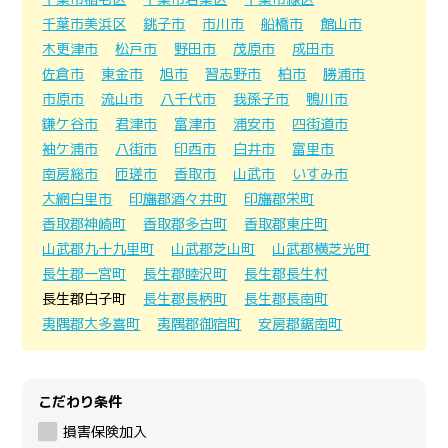
千葉市美浜区
銚子市
市川市
船橋市
館山市
木更津市
松戸市
野田市
茂原市
成田市
佐倉市
東金市
旭市
習志野市
柏市
勝浦市
市原市
流山市
八千代市
我孫子市
鴨川市
鎌ケ谷市
君津市
富津市
浦安市
四街道市
袖ケ浦市
八街市
印西市
白井市
富里市
南房総市
匝瑳市
香取市
山武市
いすみ市
大網白里市
印旛郡酒々井町
印旛郡栄町
香取郡神崎町
香取郡多古町
香取郡東庄町
山武郡九十九里町
山武郡芝山町
山武郡横芝光町
長生郡一宮町
長生郡睦沢町
長生郡長生村
長生郡白子町
長生郡長柄町
長生郡長南町
夷隅郡大多喜町
夷隅郡御宿町
安房郡鋸南町
こだわり条件
損害保険加入