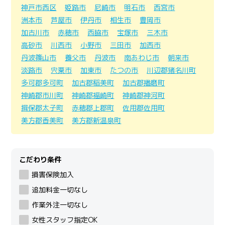
神戸市西区
姫路市
尼崎市
明石市
西宮市
洲本市
芦屋市
伊丹市
相生市
豊岡市
加古川市
赤穂市
西脇市
宝塚市
三木市
高砂市
川西市
小野市
三田市
加西市
丹波篠山市
養父市
丹波市
南あわじ市
朝来市
淡路市
宍粟市
加東市
たつの市
川辺郡猪名川町
多可郡多可町
加古郡稲美町
加古郡播磨町
神崎郡市川町
神崎郡福崎町
神崎郡神河町
揖保郡太子町
赤穂郡上郡町
佐用郡佐用町
美方郡香美町
美方郡新温泉町
こだわり条件
損害保険加入
追加料金一切なし
作業外注一切なし
女性スタッフ指定OK