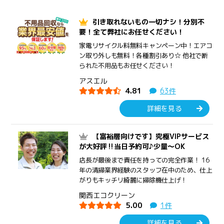
引き取れないもの一切ナシ！分別不
要！全て弊社にお任せください！
家電リサイクル料無料キャンペーン中！エアコ
ン取り外しも無料！各種割引あり☆ 他社で断
られた不用品もお任せください！
アスエル
4.81
63件
詳細を見る
【富裕層向けです】究極VIPサービス
が大好評‼︎当日予約可♪少量〜OK
店長が最後まで責任を持っての完全作業！ 16
年の清掃業界経験のスタッフ在中のため、仕上
がりもキッチリ綺麗に掃除機仕上げ！
関西エコクリーン
5.00
1件
詳細を見る