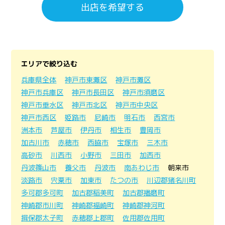
出店を希望する
エリアで絞り込む
兵庫県全体
神戸市東灘区
神戸市灘区
神戸市兵庫区
神戸市長田区
神戸市須磨区
神戸市垂水区
神戸市北区
神戸市中央区
神戸市西区
姫路市
尼崎市
明石市
西宮市
洲本市
芦屋市
伊丹市
相生市
豊岡市
加古川市
赤穂市
西脇市
宝塚市
三木市
高砂市
川西市
小野市
三田市
加西市
丹波篠山市
養父市
丹波市
南あわじ市
朝来市
淡路市
宍粟市
加東市
たつの市
川辺郡猪名川町
多可郡多可町
加古郡稲美町
加古郡播磨町
神崎郡市川町
神崎郡福崎町
神崎郡神河町
揖保郡太子町
赤穂郡上郡町
佐用郡佐用町