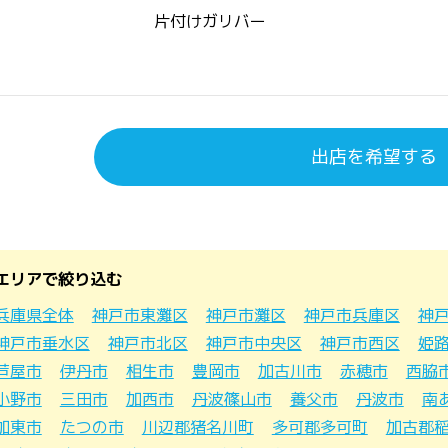
片付けガリバー
出店を希望する
エリアで絞り込む
兵庫県全体
神戸市東灘区
神戸市灘区
神戸市兵庫区
神
神戸市垂水区
神戸市北区
神戸市中央区
神戸市西区
姫
芦屋市
伊丹市
相生市
豊岡市
加古川市
赤穂市
西脇
小野市
三田市
加西市
丹波篠山市
養父市
丹波市
南
加東市
たつの市
川辺郡猪名川町
多可郡多可町
加古郡