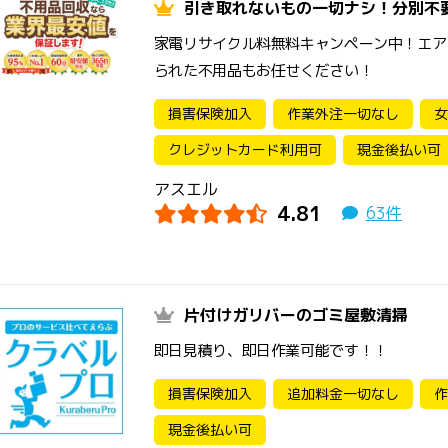
引き取れないもの一切ナシ！分別不
家電リサイクル料無料キャンペーン中！エア
られた不用品もお任せください！
損害保険加入
作業外注一切なし
女
クレジットカード利用可
現金後払い可
アスエル
4.81
63件
片付けガリバーのゴミ屋敷清掃
即日見積り、即日作業可能です！！
損害保険加入
追加料金一切なし
作
現金後払い可