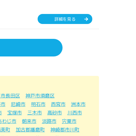
詳細を見る
戸市長田区
神戸市須磨区
路市
尼崎市
明石市
西宮市
洲本市
市
宝塚市
三木市
高砂市
川西市
あわじ市
朝来市
淡路市
宍粟市
稲美町
加古郡播磨町
神崎郡市川町