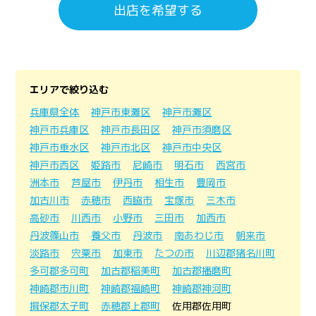
出店を希望する
エリアで絞り込む
兵庫県全体
神戸市東灘区
神戸市灘区
神戸市兵庫区
神戸市長田区
神戸市須磨区
神戸市垂水区
神戸市北区
神戸市中央区
神戸市西区
姫路市
尼崎市
明石市
西宮市
洲本市
芦屋市
伊丹市
相生市
豊岡市
加古川市
赤穂市
西脇市
宝塚市
三木市
高砂市
川西市
小野市
三田市
加西市
丹波篠山市
養父市
丹波市
南あわじ市
朝来市
淡路市
宍粟市
加東市
たつの市
川辺郡猪名川町
多可郡多可町
加古郡稲美町
加古郡播磨町
神崎郡市川町
神崎郡福崎町
神崎郡神河町
揖保郡太子町
赤穂郡上郡町
佐用郡佐用町