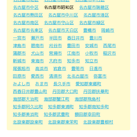
名古屋市中区
名古屋市昭和区
名古屋市瑞穂区
名古屋市熱田区
名古屋市中川区
名古屋市港区
名古屋市南区
名古屋市守山区
名古屋市緑区
名古屋市名東区
名古屋市天白区
豊橋市
岡崎市
一宮市
瀬戸市
半田市
春日井市
豊川市
津島市
碧南市
刈谷市
豊田市
安城市
西尾市
蒲郡市
犬山市
常滑市
江南市
小牧市
稲沢市
新城市
東海市
大府市
知多市
知立市
尾張旭市
高浜市
岩倉市
豊明市
日進市
田原市
愛西市
清須市
北名古屋市
弥富市
みよし市
あま市
長久手市
愛知郡東郷町
西春日井郡豊山町
丹羽郡大口町
丹羽郡扶桑町
海部郡大治町
海部郡蟹江町
海部郡飛島村
知多郡阿久比町
知多郡東浦町
知多郡南知多町
知多郡美浜町
知多郡武豊町
額田郡幸田町
北設楽郡設楽町
北設楽郡東栄町
北設楽郡豊根村