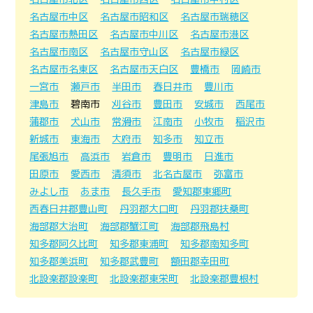
名古屋市中区
名古屋市昭和区
名古屋市瑞穂区
名古屋市熱田区
名古屋市中川区
名古屋市港区
名古屋市南区
名古屋市守山区
名古屋市緑区
名古屋市名東区
名古屋市天白区
豊橋市
岡崎市
一宮市
瀬戸市
半田市
春日井市
豊川市
津島市
碧南市
刈谷市
豊田市
安城市
西尾市
蒲郡市
犬山市
常滑市
江南市
小牧市
稲沢市
新城市
東海市
大府市
知多市
知立市
尾張旭市
高浜市
岩倉市
豊明市
日進市
田原市
愛西市
清須市
北名古屋市
弥富市
みよし市
あま市
長久手市
愛知郡東郷町
西春日井郡豊山町
丹羽郡大口町
丹羽郡扶桑町
海部郡大治町
海部郡蟹江町
海部郡飛島村
知多郡阿久比町
知多郡東浦町
知多郡南知多町
知多郡美浜町
知多郡武豊町
額田郡幸田町
北設楽郡設楽町
北設楽郡東栄町
北設楽郡豊根村