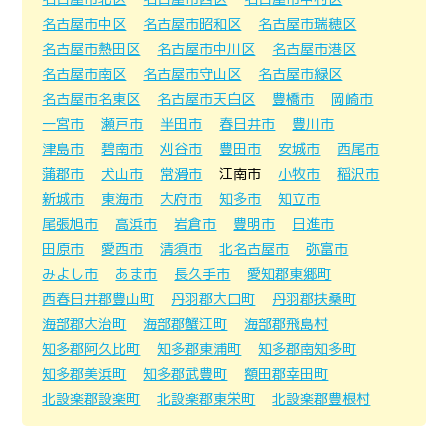
名古屋市中区
名古屋市昭和区
名古屋市瑞穂区
名古屋市熱田区
名古屋市中川区
名古屋市港区
名古屋市南区
名古屋市守山区
名古屋市緑区
名古屋市名東区
名古屋市天白区
豊橋市
岡崎市
一宮市
瀬戸市
半田市
春日井市
豊川市
津島市
碧南市
刈谷市
豊田市
安城市
西尾市
蒲郡市
犬山市
常滑市
江南市
小牧市
稲沢市
新城市
東海市
大府市
知多市
知立市
尾張旭市
高浜市
岩倉市
豊明市
日進市
田原市
愛西市
清須市
北名古屋市
弥富市
みよし市
あま市
長久手市
愛知郡東郷町
西春日井郡豊山町
丹羽郡大口町
丹羽郡扶桑町
海部郡大治町
海部郡蟹江町
海部郡飛島村
知多郡阿久比町
知多郡東浦町
知多郡南知多町
知多郡美浜町
知多郡武豊町
額田郡幸田町
北設楽郡設楽町
北設楽郡東栄町
北設楽郡豊根村