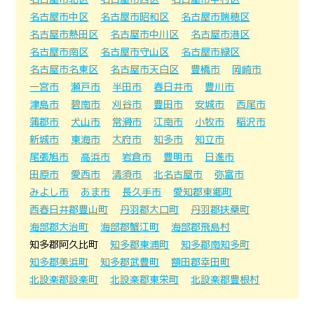
名古屋市中区
名古屋市昭和区
名古屋市瑞穂区
名古屋市熱田区
名古屋市中川区
名古屋市港区
名古屋市南区
名古屋市守山区
名古屋市緑区
名古屋市名東区
名古屋市天白区
豊橋市
岡崎市
一宮市
瀬戸市
半田市
春日井市
豊川市
津島市
碧南市
刈谷市
豊田市
安城市
西尾市
蒲郡市
犬山市
常滑市
江南市
小牧市
稲沢市
新城市
東海市
大府市
知多市
知立市
尾張旭市
高浜市
岩倉市
豊明市
日進市
田原市
愛西市
清須市
北名古屋市
弥富市
みよし市
あま市
長久手市
愛知郡東郷町
西春日井郡豊山町
丹羽郡大口町
丹羽郡扶桑町
海部郡大治町
海部郡蟹江町
海部郡飛島村
知多郡阿久比町
知多郡東浦町
知多郡南知多町
知多郡美浜町
知多郡武豊町
額田郡幸田町
北設楽郡設楽町
北設楽郡東栄町
北設楽郡豊根村