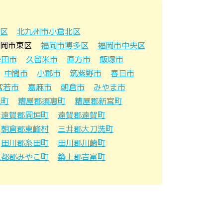
区
北九州市小倉北区
岡市東区
福岡市博多区
福岡市中央区
牟田市
久留米市
直方市
飯塚市
中間市
小郡市
筑紫野市
春日市
宮若市
嘉麻市
朝倉市
みやま市
免町
糟屋郡須惠町
糟屋郡新宮町
遠賀郡岡垣町
遠賀郡遠賀町
朝倉郡東峰村
三井郡大刀洗町
田川郡糸田町
田川郡川崎町
京都郡みやこ町
築上郡吉富町