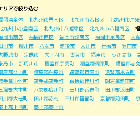
エリアで絞り込む
福岡県全体
北九州市門司区
北九州市若松区
北九州市戸畑
北九州市小倉南区
北九州市八幡東区
北九州市八幡西区
福
福岡市南区
福岡市西区
福岡市城南区
福岡市早良区
大
田川市
柳川市
八女市
筑後市
大川市
行橋市
豊前市
大野城市
宗像市
太宰府市
古賀市
福津市
うきは市
糸島市
那珂川市
糟屋郡宇美町
糟屋郡篠栗町
糟屋郡志
糟屋郡久山町
糟屋郡粕屋町
遠賀郡芦屋町
遠賀郡水巻町
鞍手郡小竹町
鞍手郡鞍手町
嘉穂郡桂川町
朝倉郡筑前町
三潴郡大木町
八女郡広川町
田川郡香春町
田川郡添田町
田川郡大任町
田川郡赤村
田川郡福智町
京都郡苅田町
築上郡上毛町
築上郡築上町