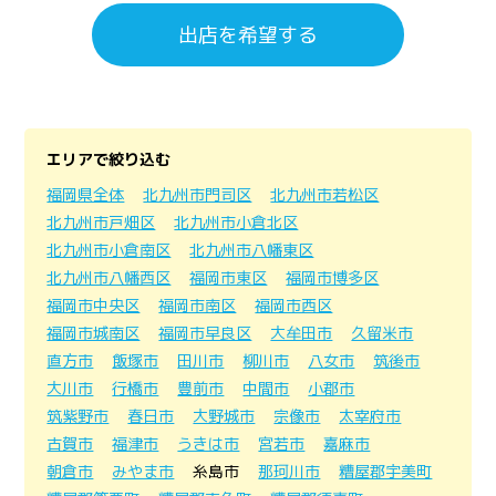
出店を希望する
エリアで絞り込む
福岡県全体
北九州市門司区
北九州市若松区
北九州市戸畑区
北九州市小倉北区
北九州市小倉南区
北九州市八幡東区
北九州市八幡西区
福岡市東区
福岡市博多区
福岡市中央区
福岡市南区
福岡市西区
福岡市城南区
福岡市早良区
大牟田市
久留米市
直方市
飯塚市
田川市
柳川市
八女市
筑後市
大川市
行橋市
豊前市
中間市
小郡市
筑紫野市
春日市
大野城市
宗像市
太宰府市
古賀市
福津市
うきは市
宮若市
嘉麻市
朝倉市
みやま市
糸島市
那珂川市
糟屋郡宇美町