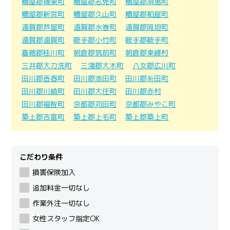
糟屋郡篠栗町
糟屋郡志免町
糟屋郡須惠町
糟屋郡新宮町
糟屋郡久山町
糟屋郡粕屋町
遠賀郡芦屋町
遠賀郡水巻町
遠賀郡岡垣町
遠賀郡遠賀町
鞍手郡小竹町
鞍手郡鞍手町
嘉穂郡桂川町
朝倉郡筑前町
朝倉郡東峰村
三井郡大刀洗町
三潴郡大木町
八女郡広川町
田川郡香春町
田川郡添田町
田川郡糸田町
田川郡川崎町
田川郡大任町
田川郡赤村
田川郡福智町
京都郡苅田町
京都郡みやこ町
築上郡吉富町
築上郡上毛町
築上郡築上町
こだわり条件
損害保険加入
追加料金一切なし
作業外注一切なし
女性スタッフ指定OK