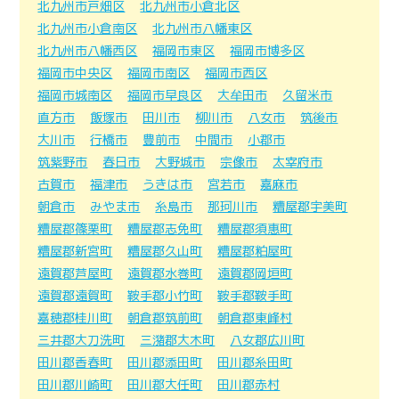
北九州市戸畑区
北九州市小倉北区
北九州市小倉南区
北九州市八幡東区
北九州市八幡西区
福岡市東区
福岡市博多区
福岡市中央区
福岡市南区
福岡市西区
福岡市城南区
福岡市早良区
大牟田市
久留米市
直方市
飯塚市
田川市
柳川市
八女市
筑後市
大川市
行橋市
豊前市
中間市
小郡市
筑紫野市
春日市
大野城市
宗像市
太宰府市
古賀市
福津市
うきは市
宮若市
嘉麻市
朝倉市
みやま市
糸島市
那珂川市
糟屋郡宇美町
糟屋郡篠栗町
糟屋郡志免町
糟屋郡須惠町
糟屋郡新宮町
糟屋郡久山町
糟屋郡粕屋町
遠賀郡芦屋町
遠賀郡水巻町
遠賀郡岡垣町
遠賀郡遠賀町
鞍手郡小竹町
鞍手郡鞍手町
嘉穂郡桂川町
朝倉郡筑前町
朝倉郡東峰村
三井郡大刀洗町
三潴郡大木町
八女郡広川町
田川郡香春町
田川郡添田町
田川郡糸田町
田川郡川崎町
田川郡大任町
田川郡赤村