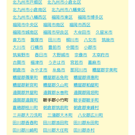
北九州市戸畑区
北九州市小倉北区
北九州市小倉南区
北九州市八幡東区
北九州市八幡西区
福岡市東区
福岡市博多区
福岡市中央区
福岡市南区
福岡市西区
福岡市城南区
福岡市早良区
大牟田市
久留米市
直方市
飯塚市
田川市
柳川市
八女市
筑後市
大川市
行橋市
豊前市
中間市
小郡市
筑紫野市
春日市
大野城市
宗像市
太宰府市
古賀市
福津市
うきは市
宮若市
嘉麻市
朝倉市
みやま市
糸島市
那珂川市
糟屋郡宇美町
糟屋郡篠栗町
糟屋郡志免町
糟屋郡須惠町
糟屋郡新宮町
糟屋郡久山町
糟屋郡粕屋町
遠賀郡芦屋町
遠賀郡水巻町
遠賀郡岡垣町
遠賀郡遠賀町
鞍手郡小竹町
鞍手郡鞍手町
嘉穂郡桂川町
朝倉郡筑前町
朝倉郡東峰村
三井郡大刀洗町
三潴郡大木町
八女郡広川町
田川郡香春町
田川郡添田町
田川郡糸田町
田川郡川崎町
田川郡大任町
田川郡赤村