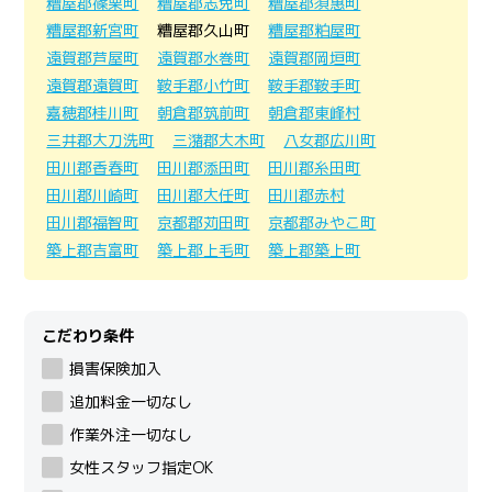
糟屋郡篠栗町
糟屋郡志免町
糟屋郡須惠町
糟屋郡新宮町
糟屋郡久山町
糟屋郡粕屋町
遠賀郡芦屋町
遠賀郡水巻町
遠賀郡岡垣町
遠賀郡遠賀町
鞍手郡小竹町
鞍手郡鞍手町
嘉穂郡桂川町
朝倉郡筑前町
朝倉郡東峰村
三井郡大刀洗町
三潴郡大木町
八女郡広川町
田川郡香春町
田川郡添田町
田川郡糸田町
田川郡川崎町
田川郡大任町
田川郡赤村
田川郡福智町
京都郡苅田町
京都郡みやこ町
築上郡吉富町
築上郡上毛町
築上郡築上町
こだわり条件
損害保険加入
追加料金一切なし
作業外注一切なし
女性スタッフ指定OK