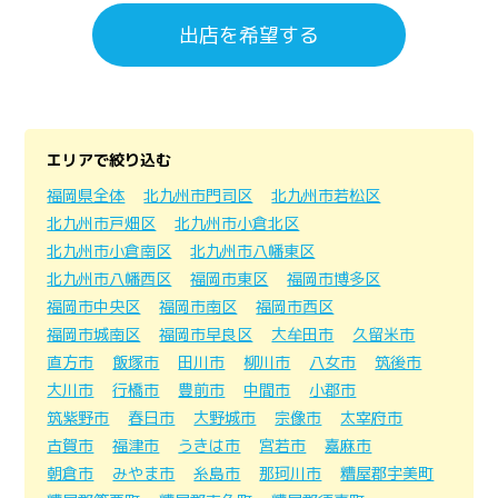
出店を希望する
エリアで絞り込む
福岡県全体
北九州市門司区
北九州市若松区
北九州市戸畑区
北九州市小倉北区
北九州市小倉南区
北九州市八幡東区
北九州市八幡西区
福岡市東区
福岡市博多区
福岡市中央区
福岡市南区
福岡市西区
福岡市城南区
福岡市早良区
大牟田市
久留米市
直方市
飯塚市
田川市
柳川市
八女市
筑後市
大川市
行橋市
豊前市
中間市
小郡市
筑紫野市
春日市
大野城市
宗像市
太宰府市
古賀市
福津市
うきは市
宮若市
嘉麻市
朝倉市
みやま市
糸島市
那珂川市
糟屋郡宇美町