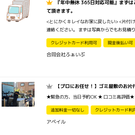
『年中無休 365日対応可能』まず
て頂きます。
<とにかくキレイなお家に戻したい> <片付
連絡ください。 まずは写真からでもお見積
クレジットカード利用可
現金後払い可
合同会社ふぁいぶ
【プロにお任せ！】ゴミ屋敷のお片
★緊急の方、当日予約OK ★ 口コミ高評価
追加料金一切なし
クレジットカード利
アベイル