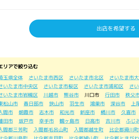
出店を希望する
エリアで絞り込む
埼玉県全体
さいたま市西区
さいたま市北区
さいたま市大
さいたま市中央区
さいたま市桜区
さいたま市浦和区
さい
さいたま市岩槻区
川越市
熊谷市
川口市
行田市
秩父
東松山市
春日部市
狭山市
羽生市
鴻巣市
深谷市
上
入間市
朝霞市
志木市
和光市
新座市
桶川市
久喜市
蓮田市
坂戸市
幸手市
鶴ヶ島市
日高市
吉川市
ふじ
入間郡三芳町
入間郡毛呂山町
入間郡越生町
比企郡滑川町
比企郡川島町
比企郡吉見町
比企郡鳩山町
比企郡ときがわ