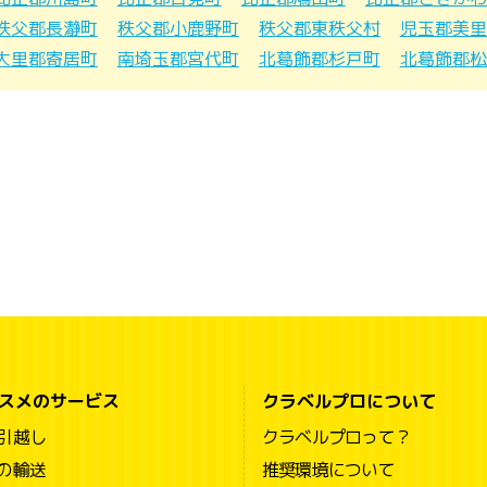
秩父郡長瀞町
秩父郡小鹿野町
秩父郡東秩父村
児玉郡美里
大里郡寄居町
南埼玉郡宮代町
北葛飾郡杉戸町
北葛飾郡松
スメのサービス
クラベルプロについて
引越し
クラベルプロって？
の輸送
推奨環境について