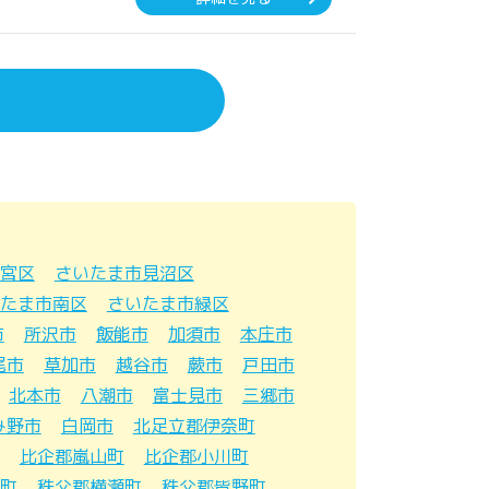
宮区
さいたま市見沼区
たま市南区
さいたま市緑区
市
所沢市
飯能市
加須市
本庄市
尾市
草加市
越谷市
蕨市
戸田市
北本市
八潮市
富士見市
三郷市
み野市
白岡市
北足立郡伊奈町
比企郡嵐山町
比企郡小川町
町
秩父郡横瀬町
秩父郡皆野町