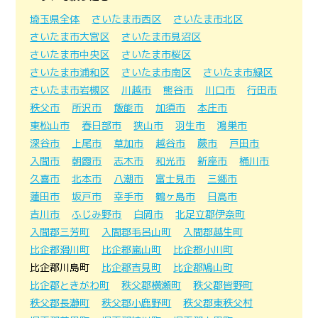
埼玉県全体
さいたま市西区
さいたま市北区
さいたま市大宮区
さいたま市見沼区
さいたま市中央区
さいたま市桜区
さいたま市浦和区
さいたま市南区
さいたま市緑区
さいたま市岩槻区
川越市
熊谷市
川口市
行田市
秩父市
所沢市
飯能市
加須市
本庄市
東松山市
春日部市
狭山市
羽生市
鴻巣市
深谷市
上尾市
草加市
越谷市
蕨市
戸田市
入間市
朝霞市
志木市
和光市
新座市
桶川市
久喜市
北本市
八潮市
富士見市
三郷市
蓮田市
坂戸市
幸手市
鶴ヶ島市
日高市
吉川市
ふじみ野市
白岡市
北足立郡伊奈町
入間郡三芳町
入間郡毛呂山町
入間郡越生町
比企郡滑川町
比企郡嵐山町
比企郡小川町
比企郡川島町
比企郡吉見町
比企郡鳩山町
比企郡ときがわ町
秩父郡横瀬町
秩父郡皆野町
秩父郡長瀞町
秩父郡小鹿野町
秩父郡東秩父村