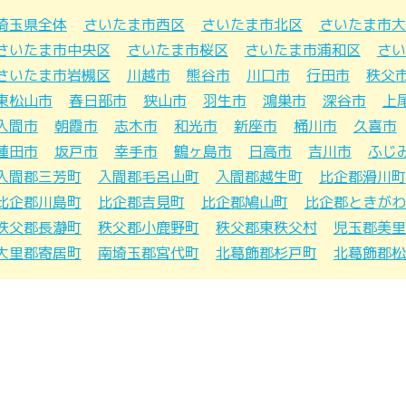
埼玉県全体
さいたま市西区
さいたま市北区
さいたま市大
さいたま市中央区
さいたま市桜区
さいたま市浦和区
さい
さいたま市岩槻区
川越市
熊谷市
川口市
行田市
秩父
東松山市
春日部市
狭山市
羽生市
鴻巣市
深谷市
上
入間市
朝霞市
志木市
和光市
新座市
桶川市
久喜市
蓮田市
坂戸市
幸手市
鶴ヶ島市
日高市
吉川市
ふじ
入間郡三芳町
入間郡毛呂山町
入間郡越生町
比企郡滑川町
比企郡川島町
比企郡吉見町
比企郡鳩山町
比企郡ときがわ
秩父郡長瀞町
秩父郡小鹿野町
秩父郡東秩父村
児玉郡美里
大里郡寄居町
南埼玉郡宮代町
北葛飾郡杉戸町
北葛飾郡松