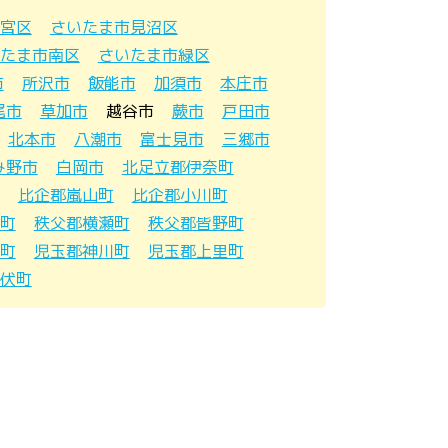
宮区
さいたま市見沼区
たま市南区
さいたま市緑区
市
所沢市
飯能市
加須市
本庄市
尾市
草加市
越谷市
蕨市
戸田市
北本市
八潮市
富士見市
三郷市
み野市
白岡市
北足立郡伊奈町
比企郡嵐山町
比企郡小川町
町
秩父郡横瀬町
秩父郡皆野町
町
児玉郡神川町
児玉郡上里町
伏町