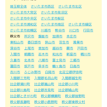
埼玉県全体
さいたま市西区
さいたま市北区
さいたま市大宮区
さいたま市見沼区
さいたま市中央区
さいたま市桜区
さいたま市浦和区
さいたま市南区
さいたま市緑区
さいたま市岩槻区
川越市
熊谷市
川口市
行田市
秩父市
所沢市
飯能市
加須市
本庄市
東松山市
春日部市
狭山市
羽生市
鴻巣市
深谷市
上尾市
草加市
越谷市
蕨市
戸田市
入間市
朝霞市
志木市
和光市
新座市
桶川市
久喜市
北本市
八潮市
富士見市
三郷市
蓮田市
坂戸市
幸手市
鶴ヶ島市
日高市
吉川市
ふじみ野市
白岡市
北足立郡伊奈町
入間郡三芳町
入間郡毛呂山町
入間郡越生町
比企郡滑川町
比企郡嵐山町
比企郡小川町
比企郡川島町
比企郡吉見町
比企郡鳩山町
比企郡ときがわ町
秩父郡横瀬町
秩父郡皆野町
秩父郡長瀞町
秩父郡小鹿野町
秩父郡東秩父村