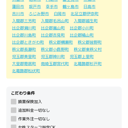
蓮田市
坂戸市
幸手市
鶴ヶ島市
日高市
吉川市
ふじみ野市
白岡市
北足立郡伊奈町
入間郡三芳町
入間郡毛呂山町
入間郡越生町
比企郡滑川町
比企郡嵐山町
比企郡小川町
比企郡川島町
比企郡吉見町
比企郡鳩山町
比企郡ときがわ町
秩父郡横瀬町
秩父郡皆野町
秩父郡長瀞町
秩父郡小鹿野町
秩父郡東秩父村
児玉郡美里町
児玉郡神川町
児玉郡上里町
大里郡寄居町
南埼玉郡宮代町
北葛飾郡杉戸町
北葛飾郡松伏町
こだわり条件
損害保険加入
追加料金一切なし
作業外注一切なし
女性スタッフ指定OK