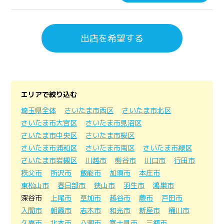
出店を希望する
エリアで絞り込む
埼玉県全体
さいたま市西区
さいたま市北区
さいたま市大宮区
さいたま市見沼区
さいたま市中央区
さいたま市桜区
さいたま市浦和区
さいたま市南区
さいたま市緑区
さいたま市岩槻区
川越市
熊谷市
川口市
行田市
秩父市
所沢市
飯能市
加須市
本庄市
東松山市
春日部市
狭山市
羽生市
鴻巣市
深谷市
上尾市
草加市
越谷市
蕨市
戸田市
入間市
朝霞市
志木市
和光市
新座市
桶川市
久喜市
北本市
八潮市
富士見市
三郷市