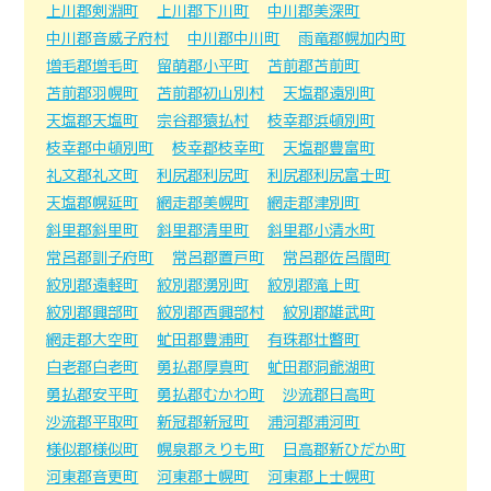
上川郡剣淵町
上川郡下川町
中川郡美深町
中川郡音威子府村
中川郡中川町
雨竜郡幌加内町
増毛郡増毛町
留萌郡小平町
苫前郡苫前町
苫前郡羽幌町
苫前郡初山別村
天塩郡遠別町
天塩郡天塩町
宗谷郡猿払村
枝幸郡浜頓別町
枝幸郡中頓別町
枝幸郡枝幸町
天塩郡豊富町
礼文郡礼文町
利尻郡利尻町
利尻郡利尻富士町
天塩郡幌延町
網走郡美幌町
網走郡津別町
斜里郡斜里町
斜里郡清里町
斜里郡小清水町
常呂郡訓子府町
常呂郡置戸町
常呂郡佐呂間町
紋別郡遠軽町
紋別郡湧別町
紋別郡滝上町
紋別郡興部町
紋別郡西興部村
紋別郡雄武町
網走郡大空町
虻田郡豊浦町
有珠郡壮瞥町
白老郡白老町
勇払郡厚真町
虻田郡洞爺湖町
勇払郡安平町
勇払郡むかわ町
沙流郡日高町
沙流郡平取町
新冠郡新冠町
浦河郡浦河町
様似郡様似町
幌泉郡えりも町
日高郡新ひだか町
河東郡音更町
河東郡士幌町
河東郡上士幌町