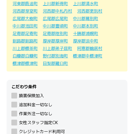
河東郡鹿追町
上川郡新得町
上川郡清水町
河西郡芽室町
河西郡中札内村
河西郡更別村
広尾郡大樹町
広尾郡広尾町
中川郡幕別町
中川郡池田町
中川郡豊頃町
中川郡本別町
足寄郡足寄町
足寄郡陸別町
十勝郡浦幌町
釧路郡釧路町
厚岸郡厚岸町
厚岸郡浜中町
川上郡標茶町
川上郡弟子屈町
阿寒郡鶴居村
白糠郡白糠町
野付郡別海町
標津郡中標津町
標津郡標津町
目梨郡羅臼町
こだわり条件
損害保険加入
追加料金一切なし
作業外注一切なし
女性スタッフ指定OK
クレジットカード利用可