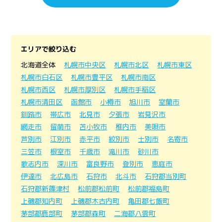
エリアで絞り込む
北海道全体
札幌市中央区
札幌市北区
札幌市東区
札幌市白石区
札幌市豊平区
札幌市南区
札幌市西区
札幌市厚別区
札幌市手稲区
札幌市清田区
函館市
小樽市
旭川市
室蘭市
釧路市
帯広市
北見市
夕張市
岩見沢市
網走市
留萌市
苫小牧市
稚内市
美唄市
芦別市
江別市
赤平市
紋別市
士別市
名寄市
三笠市
根室市
千歳市
滝川市
砂川市
歌志内市
深川市
富良野市
登別市
恵庭市
伊達市
北広島市
石狩市
北斗市
石狩郡当別町
石狩郡新篠津村
松前郡松前町
松前郡福島町
上磯郡知内町
上磯郡木古内町
亀田郡七飯町
茅部郡鹿部町
茅部郡森町
二海郡八雲町