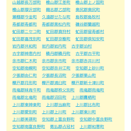
山越郡長万部町
檜山郡江差町
檜山郡上ノ国町
檜山郡厚沢部町
爾志郡乙部町
奥尻郡奥尻町
瀬棚郡今金町
久遠郡せたな町
島牧郡島牧村
寿都郡寿都町
寿都郡黒松内町
磯谷郡蘭越町
虻田郡ニセコ町
虻田郡真狩村
虻田郡留寿都村
虻田郡喜茂別町
虻田郡京極町
虻田郡倶知安町
岩内郡共和町
岩内郡岩内町
古宇郡泊村
古宇郡神恵内村
積丹郡積丹町
古平郡古平町
余市郡仁木町
余市郡余市町
余市郡赤井川村
空知郡南幌町
空知郡奈井江町
空知郡上砂川町
夕張郡由仁町
夕張郡長沼町
夕張郡栗山町
樺戸郡月形町
樺戸郡浦臼町
樺戸郡新十津川町
雨竜郡妹背牛町
雨竜郡秩父別町
雨竜郡雨竜町
雨竜郡北竜町
雨竜郡沼田町
上川郡鷹栖町
上川郡東神楽町
上川郡当麻町
上川郡比布町
上川郡愛別町
上川郡上川町
上川郡東川町
上川郡美瑛町
空知郡上富良野町
空知郡中富良野町
空知郡南富良野町
勇払郡占冠村
上川郡和寒町