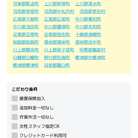
河東郡鹿追町
上川郡新得町
上川郡清水町
河西郡芽室町
河西郡中札内村
河西郡更別村
広尾郡大樹町
広尾郡広尾町
中川郡幕別町
中川郡池田町
中川郡豊頃町
中川郡本別町
足寄郡足寄町
足寄郡陸別町
十勝郡浦幌町
釧路郡釧路町
厚岸郡厚岸町
厚岸郡浜中町
川上郡標茶町
川上郡弟子屈町
阿寒郡鶴居村
白糠郡白糠町
野付郡別海町
標津郡中標津町
標津郡標津町
目梨郡羅臼町
こだわり条件
損害保険加入
追加料金一切なし
作業外注一切なし
女性スタッフ指定OK
クレジットカード利用可