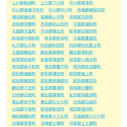
上川郡剣淵町
上川郡下川町
中川郡美深町
中川郡音威子府村
中川郡中川町
雨竜郡幌加内町
増毛郡増毛町
留萌郡小平町
苫前郡苫前町
苫前郡羽幌町
苫前郡初山別村
天塩郡遠別町
天塩郡天塩町
宗谷郡猿払村
枝幸郡浜頓別町
枝幸郡中頓別町
枝幸郡枝幸町
天塩郡豊富町
礼文郡礼文町
利尻郡利尻町
利尻郡利尻富士町
天塩郡幌延町
網走郡美幌町
網走郡津別町
斜里郡斜里町
斜里郡清里町
斜里郡小清水町
常呂郡訓子府町
常呂郡置戸町
常呂郡佐呂間町
紋別郡遠軽町
紋別郡湧別町
紋別郡滝上町
紋別郡興部町
紋別郡西興部村
紋別郡雄武町
網走郡大空町
虻田郡豊浦町
有珠郡壮瞥町
白老郡白老町
勇払郡厚真町
虻田郡洞爺湖町
勇払郡安平町
勇払郡むかわ町
沙流郡日高町
沙流郡平取町
新冠郡新冠町
浦河郡浦河町
様似郡様似町
幌泉郡えりも町
日高郡新ひだか町
河東郡音更町
河東郡士幌町
河東郡上士幌町