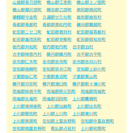
山越郡長万部町
檜山郡江差町
檜山郡上ノ国町
檜山郡厚沢部町
爾志郡乙部町
奥尻郡奥尻町
瀬棚郡今金町
久遠郡せたな町
島牧郡島牧村
寿都郡寿都町
寿都郡黒松内町
磯谷郡蘭越町
虻田郡ニセコ町
虻田郡真狩村
虻田郡留寿都村
虻田郡喜茂別町
虻田郡京極町
虻田郡倶知安町
岩内郡共和町
岩内郡岩内町
古宇郡泊村
古宇郡神恵内村
積丹郡積丹町
古平郡古平町
余市郡仁木町
余市郡余市町
余市郡赤井川村
空知郡南幌町
空知郡奈井江町
空知郡上砂川町
夕張郡由仁町
夕張郡長沼町
夕張郡栗山町
樺戸郡月形町
樺戸郡浦臼町
樺戸郡新十津川町
雨竜郡妹背牛町
雨竜郡秩父別町
雨竜郡雨竜町
雨竜郡北竜町
雨竜郡沼田町
上川郡鷹栖町
上川郡東神楽町
上川郡当麻町
上川郡比布町
上川郡愛別町
上川郡上川町
上川郡東川町
上川郡美瑛町
空知郡上富良野町
空知郡中富良野町
空知郡南富良野町
勇払郡占冠村
上川郡和寒町