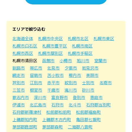
エリアで絞り込む
北海道全体
札幌市中央区
札幌市北区
札幌市東区
札幌市白石区
札幌市豊平区
札幌市南区
札幌市西区
札幌市厚別区
札幌市手稲区
札幌市清田区
函館市
小樽市
旭川市
室蘭市
釧路市
帯広市
北見市
夕張市
岩見沢市
網走市
留萌市
苫小牧市
稚内市
美唄市
芦別市
江別市
赤平市
紋別市
士別市
名寄市
三笠市
根室市
千歳市
滝川市
砂川市
歌志内市
深川市
富良野市
登別市
恵庭市
伊達市
北広島市
石狩市
北斗市
石狩郡当別町
石狩郡新篠津村
松前郡松前町
松前郡福島町
上磯郡知内町
上磯郡木古内町
亀田郡七飯町
茅部郡鹿部町
茅部郡森町
二海郡八雲町