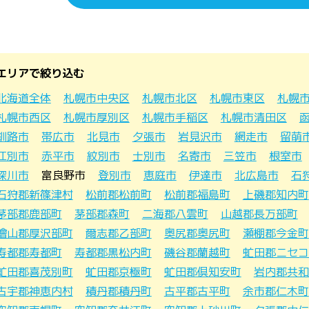
エリアで絞り込む
北海道全体
札幌市中央区
札幌市北区
札幌市東区
札幌
札幌市西区
札幌市厚別区
札幌市手稲区
札幌市清田区
釧路市
帯広市
北見市
夕張市
岩見沢市
網走市
留萌
江別市
赤平市
紋別市
士別市
名寄市
三笠市
根室市
深川市
富良野市
登別市
恵庭市
伊達市
北広島市
石
石狩郡新篠津村
松前郡松前町
松前郡福島町
上磯郡知内町
茅部郡鹿部町
茅部郡森町
二海郡八雲町
山越郡長万部町
檜山郡厚沢部町
爾志郡乙部町
奥尻郡奥尻町
瀬棚郡今金町
寿都郡寿都町
寿都郡黒松内町
磯谷郡蘭越町
虻田郡ニセコ
虻田郡喜茂別町
虻田郡京極町
虻田郡倶知安町
岩内郡共和
古宇郡神恵内村
積丹郡積丹町
古平郡古平町
余市郡仁木町