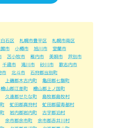
市白石区
札幌市豊平区
札幌市南区
函館市
小樽市
旭川市
室蘭市
市
苫小牧市
稚内市
美唄市
芦別市
千歳市
滝川市
砂川市
歌志内市
狩市
北斗市
石狩郡当別町
上磯郡木古内町
亀田郡七飯町
檜山郡江差町
檜山郡上ノ国町
久遠郡せたな町
島牧郡島牧村
町
虻田郡真狩村
虻田郡留寿都村
町
岩内郡岩内町
古宇郡泊村
余市郡余市町
余市郡赤井川村