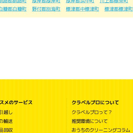
釧路郡釧路町
厚岸郡厚岸町
厚岸郡浜中町
川上郡標茶町
白糠郡白糠町
野付郡別海町
標津郡中標津町
標津郡標津町
スメのサービス
クラベルプロについて
引越し
クラベルプロって？
の輸送
推奨環境について
品回収
おうちのクリーニングコラム