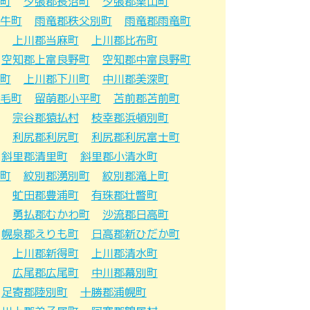
町
夕張郡長沼町
夕張郡栗山町
牛町
雨竜郡秩父別町
雨竜郡雨竜町
上川郡当麻町
上川郡比布町
空知郡上富良野町
空知郡中富良野町
町
上川郡下川町
中川郡美深町
毛町
留萌郡小平町
苫前郡苫前町
宗谷郡猿払村
枝幸郡浜頓別町
利尻郡利尻町
利尻郡利尻富士町
斜里郡清里町
斜里郡小清水町
町
紋別郡湧別町
紋別郡滝上町
虻田郡豊浦町
有珠郡壮瞥町
勇払郡むかわ町
沙流郡日高町
幌泉郡えりも町
日高郡新ひだか町
上川郡新得町
上川郡清水町
広尾郡広尾町
中川郡幕別町
足寄郡陸別町
十勝郡浦幌町