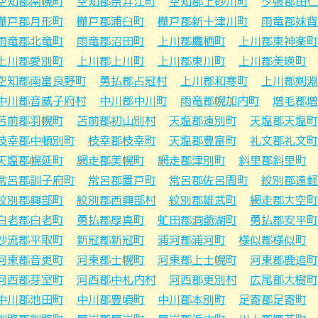
空知郡南幌町
空知郡奈井江町
空知郡上砂川町
夕張郡由仁
樺戸郡月形町
樺戸郡浦臼町
樺戸郡新十津川町
雨竜郡妹背
雨竜郡北竜町
雨竜郡沼田町
上川郡鷹栖町
上川郡東神楽町
上川郡愛別町
上川郡上川町
上川郡東川町
上川郡美瑛町
空知郡南富良野町
勇払郡占冠村
上川郡和寒町
上川郡剣淵
中川郡音威子府村
中川郡中川町
雨竜郡幌加内町
増毛郡増
苫前郡羽幌町
苫前郡初山別村
天塩郡遠別町
天塩郡天塩町
枝幸郡中頓別町
枝幸郡枝幸町
天塩郡豊富町
礼文郡礼文町
天塩郡幌延町
網走郡美幌町
網走郡津別町
斜里郡斜里町
常呂郡訓子府町
常呂郡置戸町
常呂郡佐呂間町
紋別郡遠軽
紋別郡興部町
紋別郡西興部村
紋別郡雄武町
網走郡大空町
白老郡白老町
勇払郡厚真町
虻田郡洞爺湖町
勇払郡安平町
沙流郡平取町
新冠郡新冠町
浦河郡浦河町
様似郡様似町
河東郡音更町
河東郡士幌町
河東郡上士幌町
河東郡鹿追町
河西郡芽室町
河西郡中札内村
河西郡更別村
広尾郡大樹町
中川郡池田町
中川郡豊頃町
中川郡本別町
足寄郡足寄町