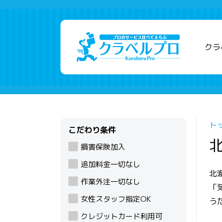
クラ
ト
こだわり条件
損害保険加入
追加料金一切なし
北
作業外注一切なし
「
女性スタッフ指定OK
う
クレジットカード利用可