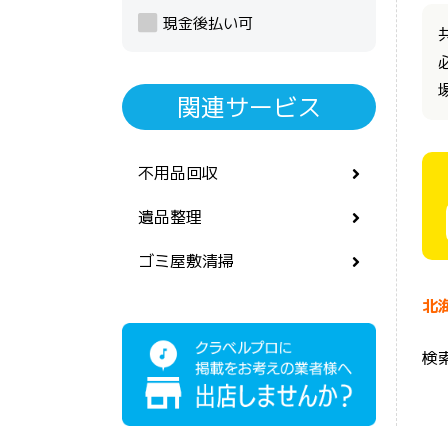
現金後払い可
関連サービス
不用品回収
遺品整理
ゴミ屋敷清掃
北
検