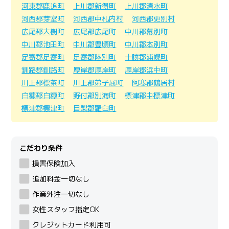
河東郡鹿追町
上川郡新得町
上川郡清水町
河西郡芽室町
河西郡中札内村
河西郡更別村
広尾郡大樹町
広尾郡広尾町
中川郡幕別町
中川郡池田町
中川郡豊頃町
中川郡本別町
足寄郡足寄町
足寄郡陸別町
十勝郡浦幌町
釧路郡釧路町
厚岸郡厚岸町
厚岸郡浜中町
川上郡標茶町
川上郡弟子屈町
阿寒郡鶴居村
白糠郡白糠町
野付郡別海町
標津郡中標津町
標津郡標津町
目梨郡羅臼町
こだわり条件
損害保険加入
追加料金一切なし
作業外注一切なし
女性スタッフ指定OK
クレジットカード利用可