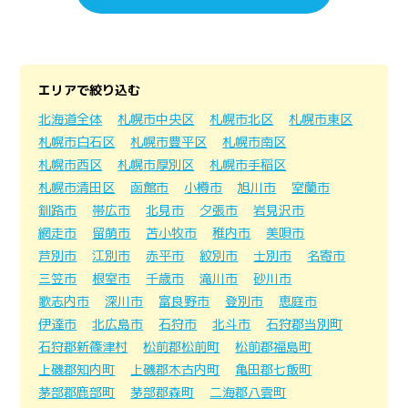
エリアで絞り込む
北海道全体
札幌市中央区
札幌市北区
札幌市東区
札幌市白石区
札幌市豊平区
札幌市南区
札幌市西区
札幌市厚別区
札幌市手稲区
札幌市清田区
函館市
小樽市
旭川市
室蘭市
釧路市
帯広市
北見市
夕張市
岩見沢市
網走市
留萌市
苫小牧市
稚内市
美唄市
芦別市
江別市
赤平市
紋別市
士別市
名寄市
三笠市
根室市
千歳市
滝川市
砂川市
歌志内市
深川市
富良野市
登別市
恵庭市
伊達市
北広島市
石狩市
北斗市
石狩郡当別町
石狩郡新篠津村
松前郡松前町
松前郡福島町
上磯郡知内町
上磯郡木古内町
亀田郡七飯町
茅部郡鹿部町
茅部郡森町
二海郡八雲町