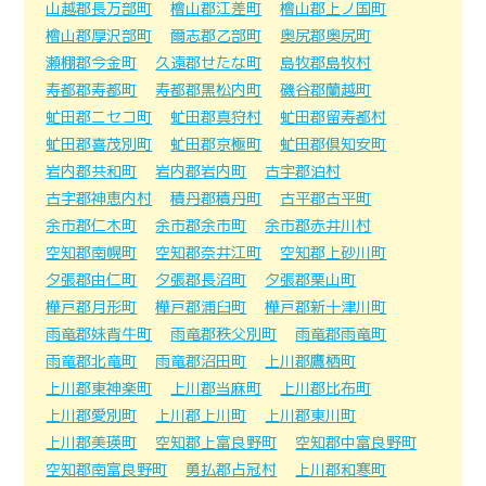
山越郡長万部町
檜山郡江差町
檜山郡上ノ国町
檜山郡厚沢部町
爾志郡乙部町
奥尻郡奥尻町
瀬棚郡今金町
久遠郡せたな町
島牧郡島牧村
寿都郡寿都町
寿都郡黒松内町
磯谷郡蘭越町
虻田郡ニセコ町
虻田郡真狩村
虻田郡留寿都村
虻田郡喜茂別町
虻田郡京極町
虻田郡倶知安町
岩内郡共和町
岩内郡岩内町
古宇郡泊村
古宇郡神恵内村
積丹郡積丹町
古平郡古平町
余市郡仁木町
余市郡余市町
余市郡赤井川村
空知郡南幌町
空知郡奈井江町
空知郡上砂川町
夕張郡由仁町
夕張郡長沼町
夕張郡栗山町
樺戸郡月形町
樺戸郡浦臼町
樺戸郡新十津川町
雨竜郡妹背牛町
雨竜郡秩父別町
雨竜郡雨竜町
雨竜郡北竜町
雨竜郡沼田町
上川郡鷹栖町
上川郡東神楽町
上川郡当麻町
上川郡比布町
上川郡愛別町
上川郡上川町
上川郡東川町
上川郡美瑛町
空知郡上富良野町
空知郡中富良野町
空知郡南富良野町
勇払郡占冠村
上川郡和寒町