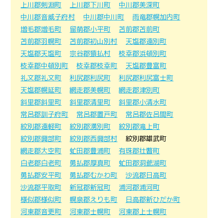
上川郡剣淵町
上川郡下川町
中川郡美深町
中川郡音威子府村
中川郡中川町
雨竜郡幌加内町
増毛郡増毛町
留萌郡小平町
苫前郡苫前町
苫前郡羽幌町
苫前郡初山別村
天塩郡遠別町
天塩郡天塩町
宗谷郡猿払村
枝幸郡浜頓別町
枝幸郡中頓別町
枝幸郡枝幸町
天塩郡豊富町
礼文郡礼文町
利尻郡利尻町
利尻郡利尻富士町
天塩郡幌延町
網走郡美幌町
網走郡津別町
斜里郡斜里町
斜里郡清里町
斜里郡小清水町
常呂郡訓子府町
常呂郡置戸町
常呂郡佐呂間町
紋別郡遠軽町
紋別郡湧別町
紋別郡滝上町
紋別郡興部町
紋別郡西興部村
紋別郡雄武町
網走郡大空町
虻田郡豊浦町
有珠郡壮瞥町
白老郡白老町
勇払郡厚真町
虻田郡洞爺湖町
勇払郡安平町
勇払郡むかわ町
沙流郡日高町
沙流郡平取町
新冠郡新冠町
浦河郡浦河町
様似郡様似町
幌泉郡えりも町
日高郡新ひだか町
河東郡音更町
河東郡士幌町
河東郡上士幌町